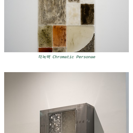
적녹백 Chromatic Personae