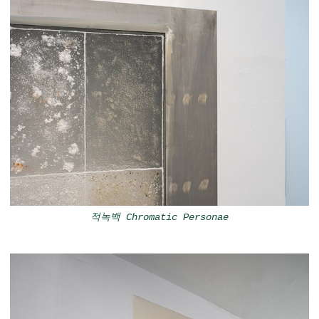
적녹백 Chromatic Personae