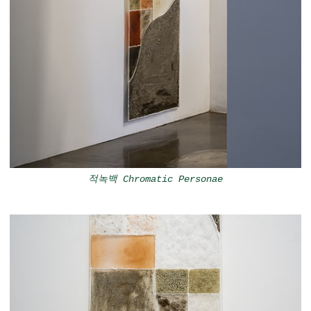
적녹백 Chromatic Personae