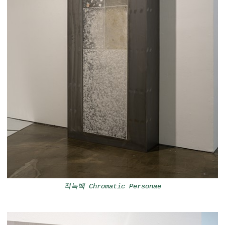
적녹백 Chromatic Personae